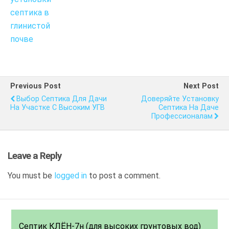
септика в
глинистой
почве
Previous Post
Next Post
Выбор Септика Для Дачи
Доверяйте Установку
На Участке С Высоким УГВ
Септика На Даче
Профессионалам
Leave a Reply
You must be
logged in
to post a comment.
Септик КЛЁН-7н (для высоких грунтовых вод)