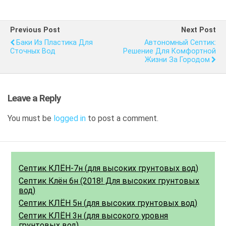
Previous Post
Next Post
Баки Из Пластика Для
Автономный Септик:
Сточных Вод
Решение Для Комфортной
Жизни За Городом
Leave a Reply
You must be
logged in
to post a comment.
Септик КЛЁН-7н (для высоких грунтовых вод)
Септик Клён 6н (2018! Для высоких грунтовых
вод)
Септик КЛЁН 5н (для высоких грунтовых вод)
Септик КЛЁН 3н (для высокого уровня
грунтовых вод)