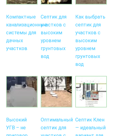
Компактные
Септик для
Как выбрать
канализационные
участков с
септик для
системы для
высоким
участков с
дачных
уровнем
высоким
участков
грунтовых
уровнем
вод
грунтовых
вод
Высокий
Оптимальный
Септик Клен
УГВ – не
септик для
— идеальный
приговор.
участков с
вариант для