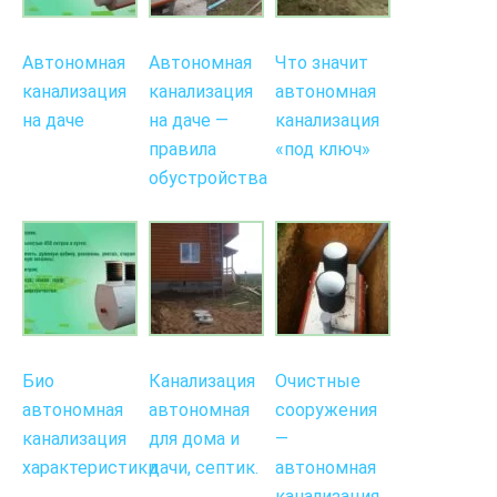
Автономная
Автономная
Что значит
канализация
канализация
автономная
на даче
на даче —
канализация
правила
«под ключ»
обустройства
Био
Канализация
Очистные
автономная
автономная
сооружения
канализация
для дома и
—
характеристики
дачи, септик.
автономная
канализация