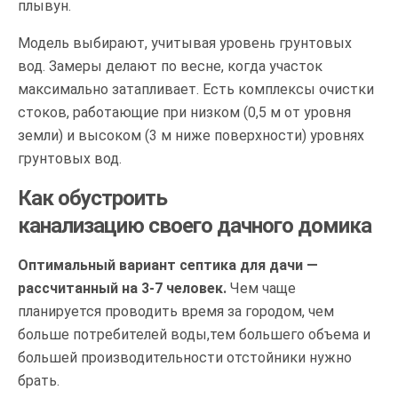
плывун.
Модель выбирают, учитывая уровень грунтовых
вод. Замеры делают по весне, когда участок
максимально затапливает. Есть комплексы очистки
стоков, работающие при низком (0,5 м от уровня
земли) и высоком (3 м ниже поверхности) уровнях
грунтовых вод.
Как
обустроить
канализацию
свое
го
дачно
го
домик
а
Оптимальный вариант септика для дачи —
рассчитанный на 3-7 человек.
Чем чаще
планируется проводить время за городом, чем
больше потребителей воды,тем большего объема и
большей производительности отстойники нужно
брать.