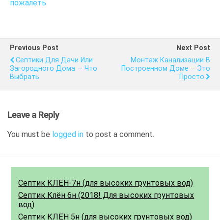
пожалеть
Previous Post
Next Post
Септики Для Дачи Или
Монтаж Канализации В
Загородного Дома — Что
Построенном Доме – Это
Выбрать
Просто
Leave a Reply
You must be
logged in
to post a comment.
Септик КЛЁН-7н (для высоких грунтовых вод)
Септик Клён 6н (2018! Для высоких грунтовых
вод)
Септик КЛЁН 5н (для высоких грунтовых вод)