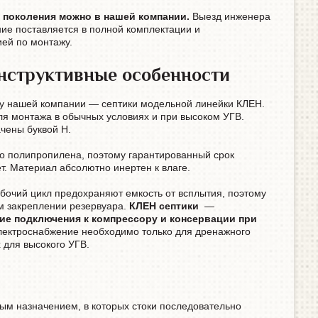
 поколения можно в нашей компании.
Выезд инженера
ние поставляется в полной комплектации и
ей по монтажу.
нструктивные особенности
у нашей компании — септики модельной линейки КЛЕН.
ля монтажа в обычных условиях и при высоком УГВ.
чены буквой Н.
го полипропилена, поэтому гарантированный срок
ет. Материал абсолютно инертен к влаге.
бочий цикл предохраняют емкость от всплытия, поэтому
м закреплении резервуара.
КЛЕН септики
—
ие подключения к компрессору и консервации при
лектроснабжение необходимо только для дренажного
 для высокого УГВ.
ным назначением, в которых стоки последовательно