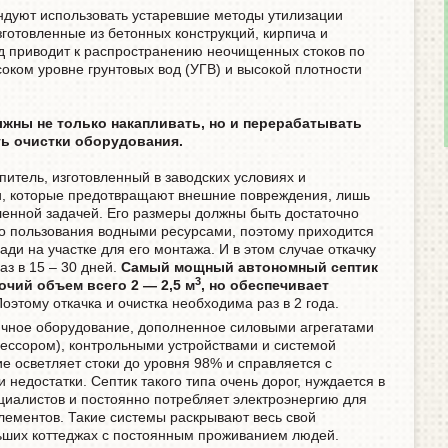
ндуют использовать устаревшие методы утилизации
готовленные из бетонных конструкций, кирпича и
од приводит к распространению неочищенных стоков по
соком уровне грунтовых вод (УГВ) и высокой плотности
жны не только накапливать, но и перерабатывать
ь очистки оборудования.
итель, изготовленный в заводских условиях и
и, которые предотвращают внешние повреждения, лишь
ленной задачей. Его размеры должны быть достаточно
го пользования водными ресурсами, поэтому приходится
ди на участке для его монтажа. И в этом случае откачку
аз в 15 – 30 дней.
Самый мощный автономный септик
3
очий объем всего 2 — 2,5 м
, но обеспечивает
оэтому откачка и очистка необходима раз в 2 года.
чное оборудование, дополненное силовыми агрегатами
ессором), контрольными устройствами и системой
е осветляет стоки до уровня 98% и справляется с
и недостатки. Септик такого типа очень дорог, нуждается в
циалистов и постоянно потребляет электроэнергию для
лементов. Такие системы раскрывают весь свой
льших коттеджах с постоянным проживанием людей.