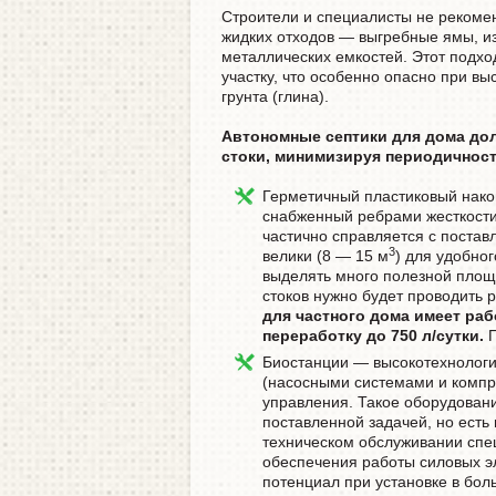
Строители и специалисты не рекоме
жидких отходов — выгребные ямы, из
металлических емкостей. Этот подх
участку, что особенно опасно при вы
грунта (глина).
Автономные септики для дома дол
стоки, минимизируя периодичност
Герметичный пластиковый накоп
снабженный ребрами жесткост
частично справляется с постав
3
велики (8 — 15 м
) для удобно
выделять много полезной площа
стоков нужно будет проводить р
для частного дома имеет раб
переработку до 750 л/сутки.
П
Биостанции — высокотехнологи
(насосными системами и компр
управления. Такое оборудовани
поставленной задачей, но есть 
техническом обслуживании спе
обеспечения работы силовых э
потенциал при установке в бо