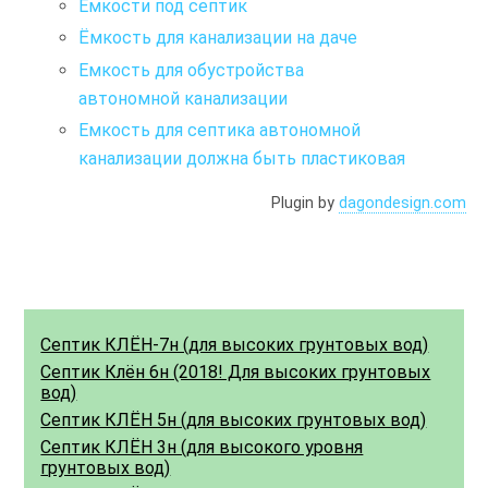
Емкости под септик
Ёмкость для канализации на даче
Емкость для обустройства
автономной канализации
Емкость для септика автономной
канализации должна быть пластиковая
Plugin by
dagondesign.com
Септик КЛЁН-7н (для высоких грунтовых вод)
Септик Клён 6н (2018! Для высоких грунтовых
вод)
Септик КЛЁН 5н (для высоких грунтовых вод)
Септик КЛЁН 3н (для высокого уровня
грунтовых вод)