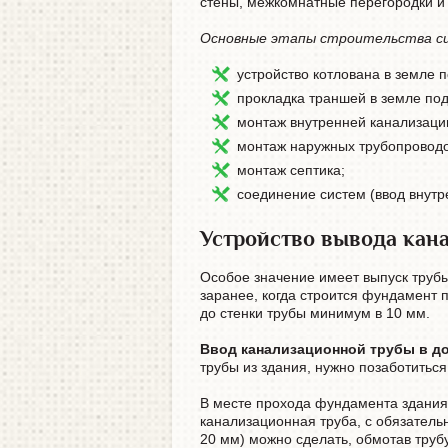
стены, межкомнатные перегородки и
Основные этапы строительства си
устройство котлована в земле п
прокладка траншей в земле по
монтаж внутренней канализаци
монтаж наружных трубопроводо
монтаж септика;
соединение систем (ввод внутр
Устройство вывода кан
Особое значение имеет выпуск трубы
заранее, когда строится фундамент 
до стенки трубы минимум в 10 мм.
Ввод канализационной трубы в дом
трубы из здания, нужно позаботитьс
В месте прохода фундамента здания
канализационная труба, с обязательн
20 мм) можно сделать, обмотав труб