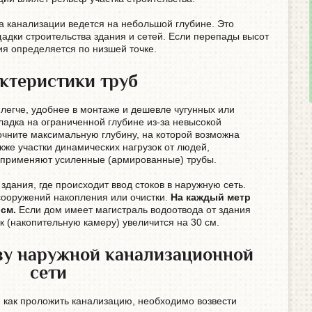
а канализации ведется на небольшой глубине. Это
адки строительства здания и сетей. Если перепады высот
ия определяется по низшей точке.
ктеристики труб
легче, удобнее в монтаже и дешевле чугунных или
ладка на ограниченной глубине из-за невысокой
очните максимальную глубину, на которой возможна
кже участки динамических нагрузок от людей,
х применяют усиленные (армированные) трубы.
здания, где происходит ввод стоков в наружную сеть.
сооружений накопления или очистки.
На каждый метр
см.
Если дом имеет магистраль водоотвода от здания
ик (накопительную камеру) увеличится на 30 см.
тву наружной канализационной
сети
, как проложить канализацию, необходимо возвести