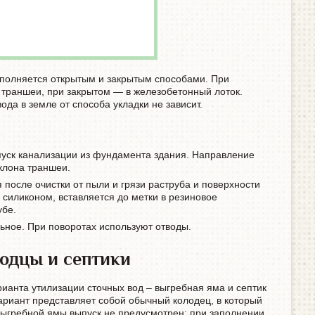
полняется открытым и закрытым способами. При
 траншеи, при закрытом — в железобетонный лоток.
да в земле от способа укладки не зависит.
пуск канализации из фундамента здания. Направление
клона траншеи.
 после очистки от пыли и грязи раструба и поверхности
 силиконом, вставляется до метки в резиновое
убе.
ьное. При поворотах используют отводы.
одцы и септики
ианта утилизации сточных вод – выгребная яма и септик
риант представляет собой обычный колодец, в который
 выгребной ямы выпуск не предусмотрен: при заполнении