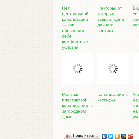
Нет
Факторы, от
Ви
центральной
которых
се
канализации
зависит цена
те
— как
дачного
ха
обеспечить
септика
себе
комфортные
условия
Монтаж
Канализации в
Ус
пластиковой
коттедже
на
канализации в
ка
загородном
на
доме
уч
Поделиться…