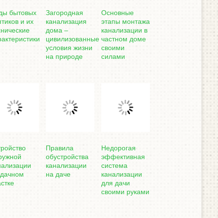
ды бытовых
Загородная
Основные
птиков и их
канализация
этапы монтажа
хнические
дома –
канализации в
рактеристики
цивилизованные
частном доме
условия жизни
своими
на природе
силами
тройство
Правила
Недорогая
ружной
обустройства
эффективная
нализации
канализации
система
 дачном
на даче
канализации
астке
для дачи
своими руками