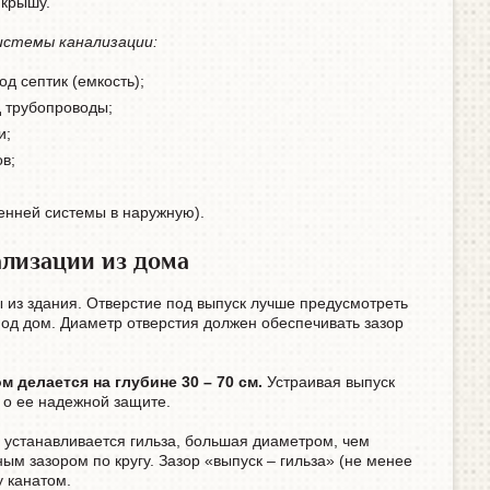
 крышу.
стемы канализации:
од септик (емкость);
д трубопроводы;
и;
в;
енней системы в наружную).
ализации из дома
 из здания. Отверстие под выпуск лучше предусмотреть
под дом. Диаметр отверстия должен обеспечивать зазор
 делается на глубине 30 – 70 см.
Устраивая выпуск
я о ее надежной защите.
 устанавливается гильза, большая диаметром, чем
ым зазором по кругу. Зазор «выпуск – гильза» (не менее
у канатом.