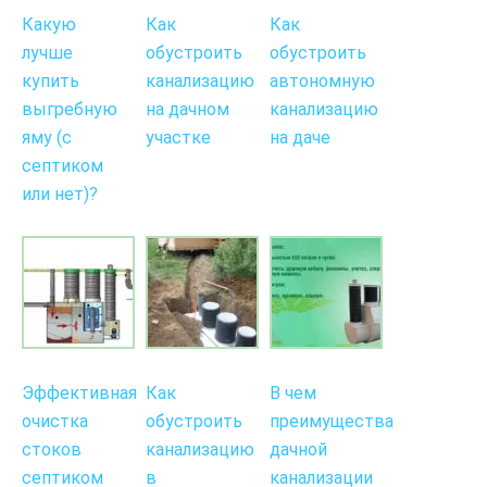
Какую
Как
Как
лучше
обустроить
обустроить
купить
канализацию
автономную
выгребную
на дачном
канализацию
яму (с
участке
на даче
септиком
или нет)?
Эффективная
Как
В чем
очистка
обустроить
преимущества
стоков
канализацию
дачной
септиком
в
канализации