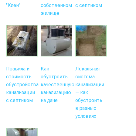
"Клен"
собственном
с септиком
жилище
Правила и
Как
Локальная
стоимость
обустроить
система
обустройства
качественную
канализации
канализации
канализацию
— как
с септиком
на даче
обустроить
в разных
условиях